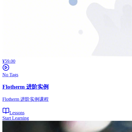
¥59.00
No Tags
Flotherm 进阶实例
Flotherm 进阶实例课程
Lessons
Start Learning